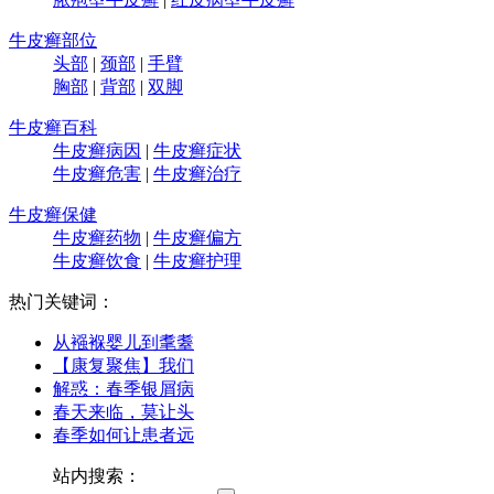
牛皮癣部位
头部
|
颈部
|
手臂
胸部
|
背部
|
双脚
牛皮癣百科
牛皮癣病因
|
牛皮癣症状
牛皮癣危害
|
牛皮癣治疗
牛皮癣保健
牛皮癣药物
|
牛皮癣偏方
牛皮癣饮食
|
牛皮癣护理
热门关键词：
从襁褓婴儿到耄耋
【康复聚焦】我们
解惑：春季银屑病
春天来临，莫让头
春季如何让患者远
站内搜索：