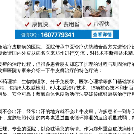
合治疗皮肤病的医院。医院传承中医诊疗优势结合西方先进诊疗
期邀请国内外皮肤病名医来郑州进行交 流，对技术不断精益求精
皮癣的治疗过程，但很多患者朋友却忘了护理的过程与巩固治疗
皮癣医院专家来介绍一下牛皮癣治疗的特色疗法：
米药理学、生物物理学、分子免疫学、医学心理学等多门基础学
程。包括6大权威检测、6大权威治疗技术、15项核心技术和超
明显、安全可靠！蓝氧自体免疫激活疗法突破传统银屑病治疗疗
就不会出汗，经常出汗的地方就不会出牛皮癣，许多患者一到冬
汗，皮肤细胞代谢的内毒素通过血液循环排泄的速度明显减弱，
正规、专业的医院，以免耽误您的病情。作为郑州重点皮肤病诊