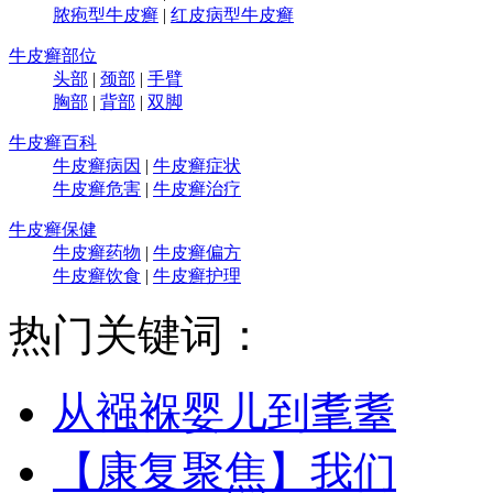
脓疱型牛皮癣
|
红皮病型牛皮癣
牛皮癣部位
头部
|
颈部
|
手臂
胸部
|
背部
|
双脚
牛皮癣百科
牛皮癣病因
|
牛皮癣症状
牛皮癣危害
|
牛皮癣治疗
牛皮癣保健
牛皮癣药物
|
牛皮癣偏方
牛皮癣饮食
|
牛皮癣护理
热门关键词：
从襁褓婴儿到耄耋
【康复聚焦】我们