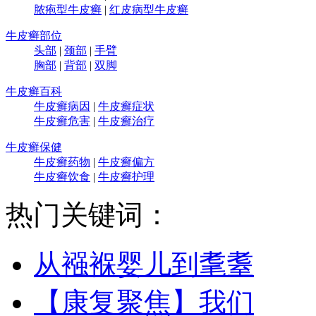
脓疱型牛皮癣
|
红皮病型牛皮癣
牛皮癣部位
头部
|
颈部
|
手臂
胸部
|
背部
|
双脚
牛皮癣百科
牛皮癣病因
|
牛皮癣症状
牛皮癣危害
|
牛皮癣治疗
牛皮癣保健
牛皮癣药物
|
牛皮癣偏方
牛皮癣饮食
|
牛皮癣护理
热门关键词：
从襁褓婴儿到耄耋
【康复聚焦】我们