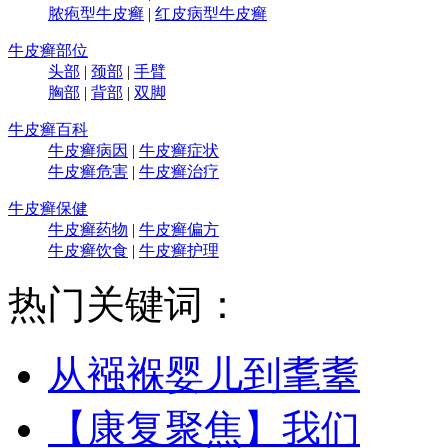
脓疱型牛皮癣
|
红皮病型牛皮癣
牛皮癣部位
头部
|
颈部
|
手臂
胸部
|
背部
|
双脚
牛皮癣百科
牛皮癣病因
|
牛皮癣症状
牛皮癣危害
|
牛皮癣治疗
牛皮癣保健
牛皮癣药物
|
牛皮癣偏方
牛皮癣饮食
|
牛皮癣护理
热门关键词：
从襁褓婴儿到耄耋
【康复聚焦】我们