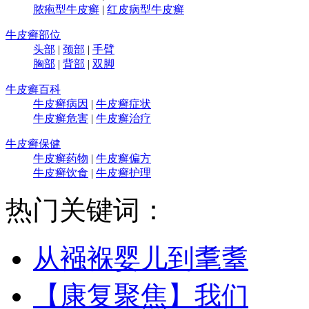
脓疱型牛皮癣
|
红皮病型牛皮癣
牛皮癣部位
头部
|
颈部
|
手臂
胸部
|
背部
|
双脚
牛皮癣百科
牛皮癣病因
|
牛皮癣症状
牛皮癣危害
|
牛皮癣治疗
牛皮癣保健
牛皮癣药物
|
牛皮癣偏方
牛皮癣饮食
|
牛皮癣护理
热门关键词：
从襁褓婴儿到耄耋
【康复聚焦】我们