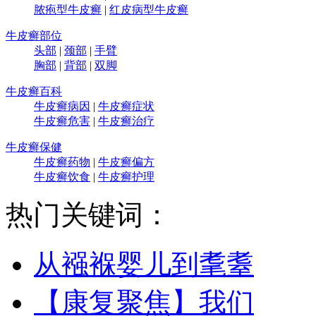
脓疱型牛皮癣
|
红皮病型牛皮癣
牛皮癣部位
头部
|
颈部
|
手臂
胸部
|
背部
|
双脚
牛皮癣百科
牛皮癣病因
|
牛皮癣症状
牛皮癣危害
|
牛皮癣治疗
牛皮癣保健
牛皮癣药物
|
牛皮癣偏方
牛皮癣饮食
|
牛皮癣护理
热门关键词：
从襁褓婴儿到耄耋
【康复聚焦】我们