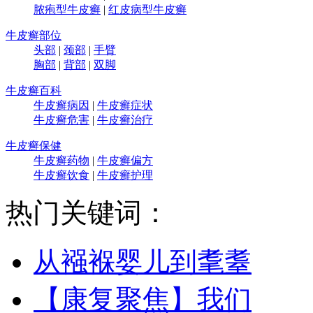
脓疱型牛皮癣
|
红皮病型牛皮癣
牛皮癣部位
头部
|
颈部
|
手臂
胸部
|
背部
|
双脚
牛皮癣百科
牛皮癣病因
|
牛皮癣症状
牛皮癣危害
|
牛皮癣治疗
牛皮癣保健
牛皮癣药物
|
牛皮癣偏方
牛皮癣饮食
|
牛皮癣护理
热门关键词：
从襁褓婴儿到耄耋
【康复聚焦】我们