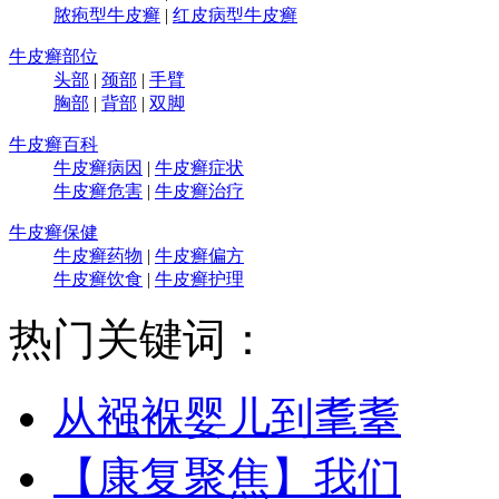
脓疱型牛皮癣
|
红皮病型牛皮癣
牛皮癣部位
头部
|
颈部
|
手臂
胸部
|
背部
|
双脚
牛皮癣百科
牛皮癣病因
|
牛皮癣症状
牛皮癣危害
|
牛皮癣治疗
牛皮癣保健
牛皮癣药物
|
牛皮癣偏方
牛皮癣饮食
|
牛皮癣护理
热门关键词：
从襁褓婴儿到耄耋
【康复聚焦】我们