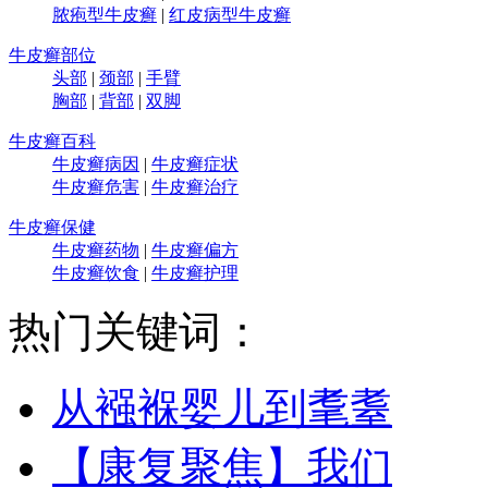
脓疱型牛皮癣
|
红皮病型牛皮癣
牛皮癣部位
头部
|
颈部
|
手臂
胸部
|
背部
|
双脚
牛皮癣百科
牛皮癣病因
|
牛皮癣症状
牛皮癣危害
|
牛皮癣治疗
牛皮癣保健
牛皮癣药物
|
牛皮癣偏方
牛皮癣饮食
|
牛皮癣护理
热门关键词：
从襁褓婴儿到耄耋
【康复聚焦】我们