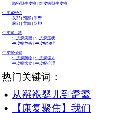
脓疱型牛皮癣
|
红皮病型牛皮癣
牛皮癣部位
头部
|
颈部
|
手臂
胸部
|
背部
|
双脚
牛皮癣百科
牛皮癣病因
|
牛皮癣症状
牛皮癣危害
|
牛皮癣治疗
牛皮癣保健
牛皮癣药物
|
牛皮癣偏方
牛皮癣饮食
|
牛皮癣护理
热门关键词：
从襁褓婴儿到耄耋
【康复聚焦】我们