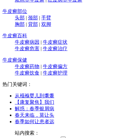
牛皮癣部位
头部
|
颈部
|
手臂
胸部
|
背部
|
双脚
牛皮癣百科
牛皮癣病因
|
牛皮癣症状
牛皮癣危害
|
牛皮癣治疗
牛皮癣保健
牛皮癣药物
|
牛皮癣偏方
牛皮癣饮食
|
牛皮癣护理
热门关键词：
从襁褓婴儿到耄耋
【康复聚焦】我们
解惑：春季银屑病
春天来临，莫让头
春季如何让患者远
站内搜索：