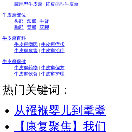
脓疱型牛皮癣
|
红皮病型牛皮癣
牛皮癣部位
头部
|
颈部
|
手臂
胸部
|
背部
|
双脚
牛皮癣百科
牛皮癣病因
|
牛皮癣症状
牛皮癣危害
|
牛皮癣治疗
牛皮癣保健
牛皮癣药物
|
牛皮癣偏方
牛皮癣饮食
|
牛皮癣护理
热门关键词：
从襁褓婴儿到耄耋
【康复聚焦】我们