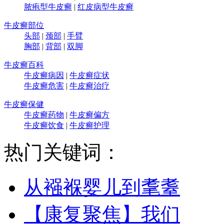
脓疱型牛皮癣
|
红皮病型牛皮癣
牛皮癣部位
头部
|
颈部
|
手臂
胸部
|
背部
|
双脚
牛皮癣百科
牛皮癣病因
|
牛皮癣症状
牛皮癣危害
|
牛皮癣治疗
牛皮癣保健
牛皮癣药物
|
牛皮癣偏方
牛皮癣饮食
|
牛皮癣护理
热门关键词：
从襁褓婴儿到耄耋
【康复聚焦】我们