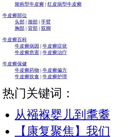
脓疱型牛皮癣
|
红皮病型牛皮癣
牛皮癣部位
头部
|
颈部
|
手臂
胸部
|
背部
|
双脚
牛皮癣百科
牛皮癣病因
|
牛皮癣症状
牛皮癣危害
|
牛皮癣治疗
牛皮癣保健
牛皮癣药物
|
牛皮癣偏方
牛皮癣饮食
|
牛皮癣护理
热门关键词：
从襁褓婴儿到耄耋
【康复聚焦】我们