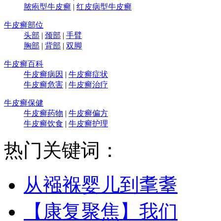
脓疱型牛皮癣
|
红皮病型牛皮癣
牛皮癣部位
头部
|
颈部
|
手臂
胸部
|
背部
|
双脚
牛皮癣百科
牛皮癣病因
|
牛皮癣症状
牛皮癣危害
|
牛皮癣治疗
牛皮癣保健
牛皮癣药物
|
牛皮癣偏方
牛皮癣饮食
|
牛皮癣护理
热门关键词：
从襁褓婴儿到耄耋
【康复聚焦】我们