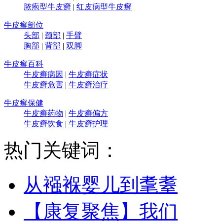
脓疱型牛皮癣
|
红皮病型牛皮癣
牛皮癣部位
头部
|
颈部
|
手臂
胸部
|
背部
|
双脚
牛皮癣百科
牛皮癣病因
|
牛皮癣症状
牛皮癣危害
|
牛皮癣治疗
牛皮癣保健
牛皮癣药物
|
牛皮癣偏方
牛皮癣饮食
|
牛皮癣护理
热门关键词：
从襁褓婴儿到耄耋
【康复聚焦】我们