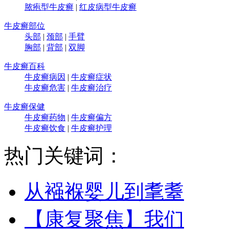
脓疱型牛皮癣
|
红皮病型牛皮癣
牛皮癣部位
头部
|
颈部
|
手臂
胸部
|
背部
|
双脚
牛皮癣百科
牛皮癣病因
|
牛皮癣症状
牛皮癣危害
|
牛皮癣治疗
牛皮癣保健
牛皮癣药物
|
牛皮癣偏方
牛皮癣饮食
|
牛皮癣护理
热门关键词：
从襁褓婴儿到耄耋
【康复聚焦】我们